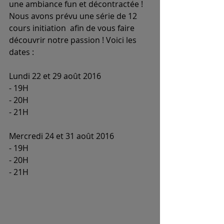
une ambiance fun et décontractée !
Nous avons prévu une série de 12 
cours initiation  afin de vous faire 
découvrir notre passion ! Voici les 
dates :
Lundi 22 et 29 août 2016
- 19H
- 20H
- 21H
Mercredi 24 et 31 août 2016
- 19H
- 20H
- 21H