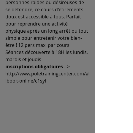
personnes raides ou désireuses de 
se détendre, ce cours d'étirements 
doux est accessible à tous. Parfait 
pour reprendre une activité 
physique après un long arrêt ou tout 
simple pour entretenir votre bien-
être ! 12 pers maxi par cours
Séances découverte à 18H les lundis, 
mardis et jeudis
inscriptions obligatoires
 --> 
http://www.poletrainingcenter.com/#
!book-online/c1syl