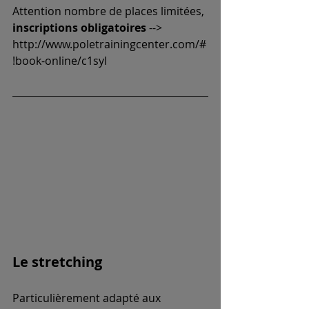
Attention nombre de places limitées, 
inscriptions obligatoires
 --> 
http://www.poletrainingcenter.com/#
!book-online/c1syl
Le stretching 
Particulièrement adapté aux 