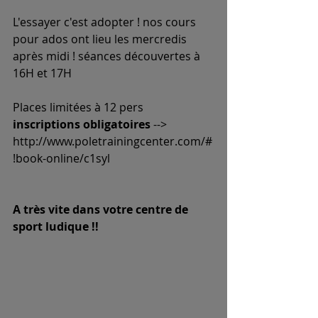
L'essayer c'est adopter ! nos cours 
pour ados ont lieu les mercredis 
après midi ! séances découvertes à 
16H et 17H
Places limitées à 12 pers
inscriptions obligatoires
 --> 
http://www.poletrainingcenter.com/#
!book-online/c1syl
A très vite dans votre centre de 
sport ludique !!