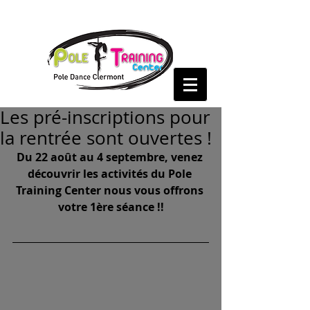
Les pré-inscriptions pour
la rentrée sont ouvertes !
Du 22 août au 4 septembre, venez 
découvrir les activités du Pole 
Training Center nous vous offrons 
votre 1ère séance !!