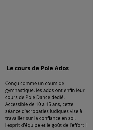
Le cours de Pole Ados
Conçu comme un cours de 
gymnastique, les ados ont enfin leur 
cours de Pole Dance dédié. 
Accessible de 10 à 15 ans, cette 
séance d'acrobaties ludiques vise à 
travailler sur la confiance en soi, 
l'esprit d'équipe et le goût de l'effort !!