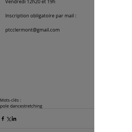
Vendredi 12h20 et 19h
Inscription obligatoire par mail :
ptcclermont@gmail.com
Mots-clés :
pole dance
stretching