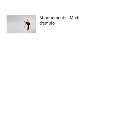
Abonnements : Mode
d'emploi
Inscriptions saison
2018/2019
Les inscriptions pour la
nouvelle saison sportive
sont ouvertes !
Notre centre fête ses 3 ans,
venez le découvrir
gratuitement !