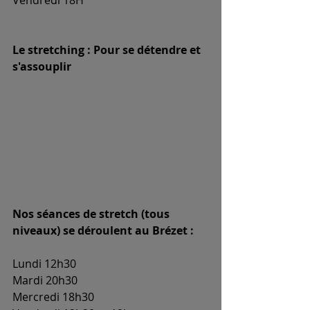
Le stretching : Pour se détendre et 
s'assouplir
Nos séances de stretch (tous 
niveaux) se déroulent au Brézet :
Lundi 12h30
Mardi 20h30
Mercredi 18h30