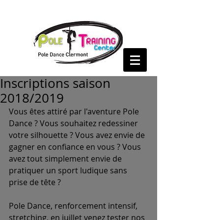
Inscriptions saison
2018/2019
Vous êtes attiré par l'aventure Pole 
Dance ? Vous souhaitez redessiner 
votre silhouette ? Vous avez envie de 
gagner en confiance en vous ? Vous 
avez tout simplement envie de 
pratiquer un sport ludique sans 
prise de tête ?
Pole Dance, renforcement intensif, 
stretching, en juillet venez tester nos 