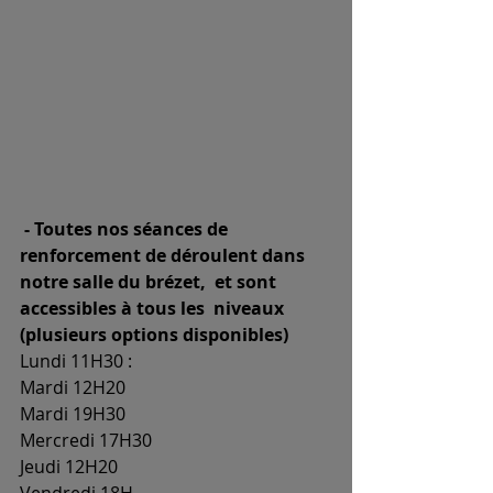
 - Toutes nos séances de 
renforcement de déroulent dans 
notre salle du brézet,  et sont 
accessibles à tous les  niveaux  
(plusieurs options disponibles)
Lundi 11H30 : 
Mardi 12H20
Mardi 19H30 
Mercredi 17H30 
Jeudi 12H20
Vendredi 18H