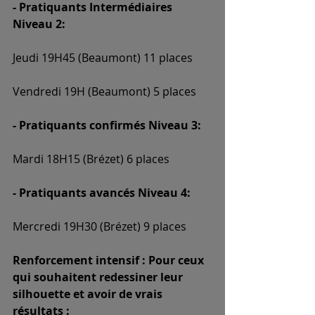
- Pratiquants Intermédiaires 
Niveau 2:
Jeudi 19H45 (Beaumont) 11 places
Vendredi 19H (Beaumont) 5 places
- Pratiquants confirmés Niveau 3:
Mardi 18H15 (Brézet) 6 places
- Pratiquants avancés Niveau 4:
Mercredi 19H30 (Brézet) 9 places
Renforcement intensif : Pour ceux 
qui souhaitent redessiner leur 
silhouette et avoir de vrais 
résultats :