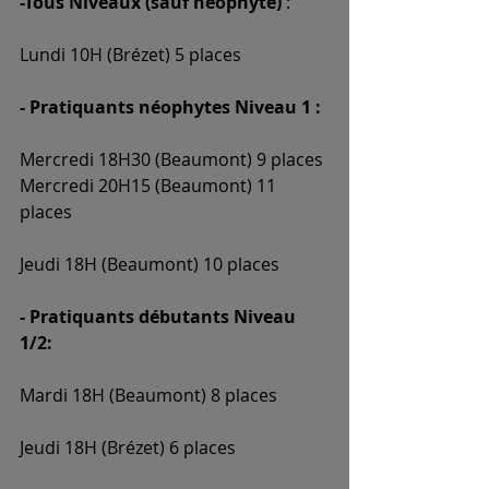
-Tous Niveaux (sauf néophyte) 
:
Lundi 10H (Brézet) 5 places
- Pratiquants néophytes Niveau 1 :
Mercredi 18H30 (Beaumont) 9 places
Mercredi 20H15 (Beaumont) 11 
places
Jeudi 18H (Beaumont) 10 places
- Pratiquants débutants Niveau 
1/2:
Mardi 18H (Beaumont) 8 places
Jeudi 18H (Brézet) 6 places