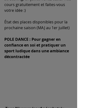
cours gratuitement et faites-vous 
votre idée :)
État des places disponibles pour la 
prochaine saison (MAJ au 1er juillet)
POLE DANCE : Pour gagner en 
confiance en soi et pratiquer un 
sport ludique dans une ambiance 
décontractée